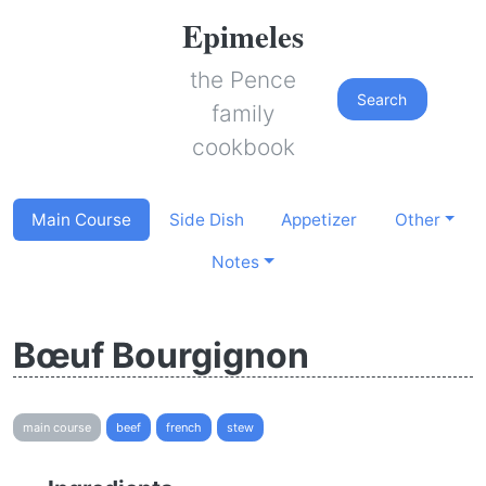
Epimeles
the Pence
Search
family
cookbook
Main Course
Side Dish
Appetizer
Other
Notes
Bœuf Bourgignon
main course
beef
french
stew