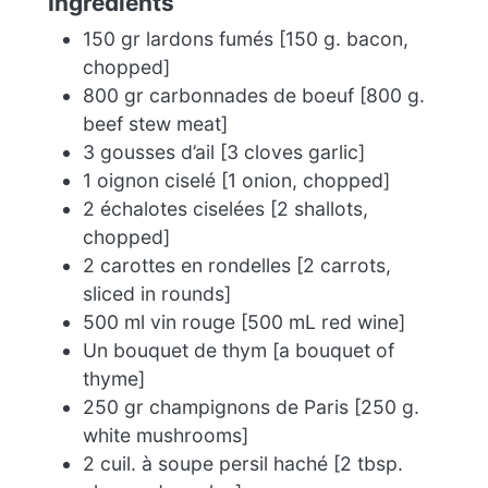
Ingredients
150 gr lardons fumés [150 g. bacon,
chopped]
800 gr carbonnades de boeuf [800 g.
beef stew meat]
3 gousses d’ail [3 cloves garlic]
1 oignon ciselé [1 onion, chopped]
2 échalotes ciselées [2 shallots,
chopped]
2 carottes en rondelles [2 carrots,
sliced in rounds]
500 ml vin rouge [500 mL red wine]
Un bouquet de thym [a bouquet of
thyme]
250 gr champignons de Paris [250 g.
white mushrooms]
2 cuil. à soupe persil haché [2 tbsp.